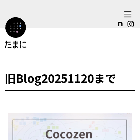
コ
ン
テ
ン
ツ
へ
ス
旧Blog20251120まで
キ
ッ
プ