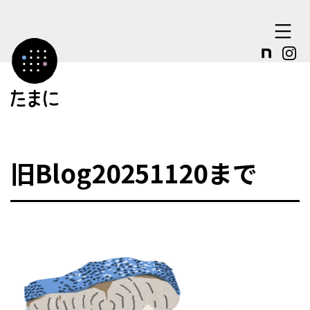
コ
ン
テ
ン
ツ
へ
ス
旧Blog20251120まで
キ
ッ
プ