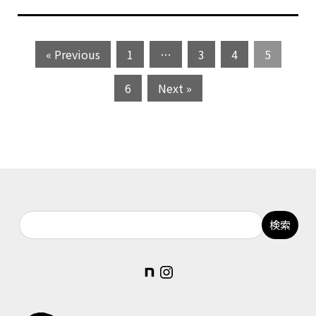
« Previous
1
…
3
4
5
6
Next »
note
Instagram