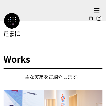
コ
ン
テ
ン
ツ
へ
ス
Works
キ
ッ
プ
主な実績をご紹介します。