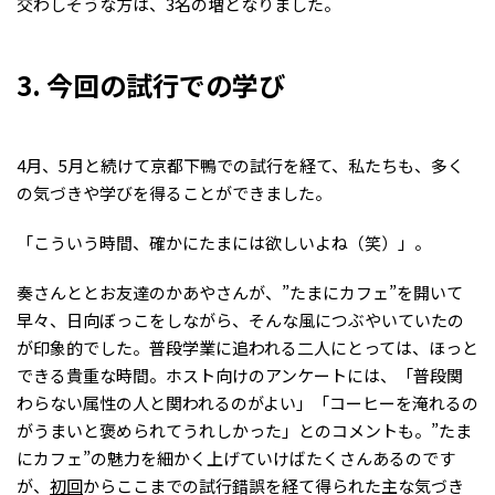
交わしそうな方は、3名の増となりました。
3. 今回の試行での学び
4月、5月と続けて京都下鴨での試行を経て、私たちも、多く
の気づきや学びを得ることができました。
「こういう時間、確かにたまには欲しいよね（笑）」。
奏さんととお友達のかあやさんが、”たまにカフェ”を開いて
早々、日向ぼっこをしながら、そんな風につぶやいていたの
が印象的でした。普段学業に追われる二人にとっては、ほっと
できる貴重な時間。ホスト向けのアンケートには、「普段関
わらない属性の人と関われるのがよい」「コーヒーを淹れるの
がうまいと褒められてうれしかった」とのコメントも。”たま
にカフェ”の魅力を細かく上げていけばたくさんあるのです
が、
初回
からここまでの試行錯誤を経て得られた主な気づき