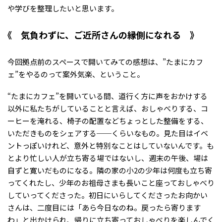
や学びを整理したいと思います。
気負わずに、ご近所さんの縁側になれる
今回拠点前のスペースで開いてみての感想は、”たまにカフ
ェ”をやるのって案外気楽、ということ。
“たまにカフェ”を開いている間、道行く方に声をおかけする
以外に私たちがしていることと言えば、おしゃべりする、コ
ーヒーを淹れる、椅子の配置などちょっとした整備をする、
いただきものをシェアする──くらいなもの。見た目はイベ
ントっぽいけれど、意外と特別なことはしていないんです。も
とより忙しい人が立ち寄る場ではないし、週末の午後、場は
自ずと寛いだものになる。隣の家の小2の少年は何度も立ち寄
ってくれたし、少年のお祖母さまも長いこと座っておしゃべり
していってくださった。初日にいらしてくださったお向かい
さんは、二度目には「あら今日なのね。戻ったら寄ります
わ」と出かけられ、帰りに立ち寄っておしゃべりを楽しんでく