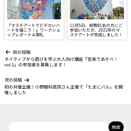
『マステアートでどデカいハ
11月5日、総勢81名の方にご
ートを描こう！』ワークショ
参加いただき、2022年のマ
ップレポート＆御礼
ステアートが完成しました！
前の投稿
ネイティブから遊びを学ぶ大人向け講座『音楽であそべ！
投
vol.1』の参加者を募集します！
稿
次の投稿
ナ
初の共催企画！小野眼科医院さん主催で「たまにバル」を開
ビ
催しました
ゲ
ー
シ
ョ