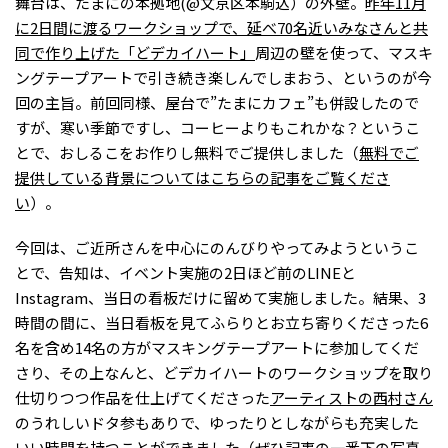
舞台は、たまにの本拠地(@文京区本駒込）の外壁。
昨年11月
に2日間に渡るワークショップで、延べ70名近いみなさんと共
同で作り上げた「どデカイハート」
周辺の壁を使って、マスキ
ングテープアートで引き続き楽しんでしまおう、というのが今
回の主旨。前回同様、屋台で”たまにカフェ”も併設したので
すが、寒い季節ですし、コーヒーよりもこれかな？というこ
とで、おしるこをお作りし無料でご提供しました（
無料でご
提供している背景についてはこちらの記事をご覧くださ
い
）。
今回は、ご近所さんを中心にのんびりやってみようというこ
とで、告知は、イベント実施の2日ほど前のLINEと
Instagram、当日の看板だけに留めて実施しました。結果、3
時間の間に、当日看板を見てふらりとお立ち寄りくださった6
名を含め14名の方がマスキングテープアートに参加してくだ
さり、その上なんと、どデカイハートのワークショップを取り
仕切りつつ作品を仕上げてくださった
アーティストの西村さん
のうれしいドタ参もありで、ゆったりとしながらも充実した
いい時間を持つことができました（ぜひ記事の一番下の写真