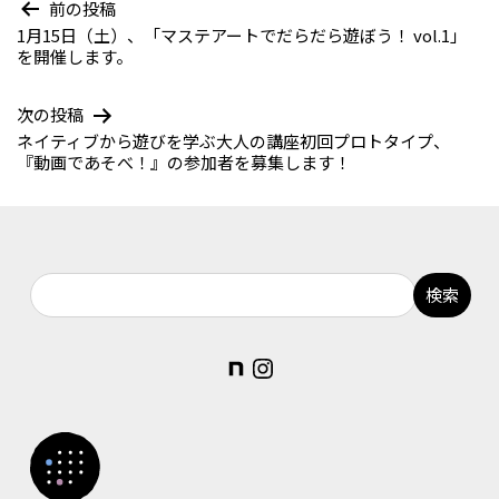
前の投稿
1月15日（土）、「マステアートでだらだら遊ぼう！ vol.1」
投
を開催します。
稿
次の投稿
ナ
ネイティブから遊びを学ぶ大人の講座初回プロトタイプ、
ビ
『動画であそべ！』の参加者を募集します！
ゲ
ー
シ
ョ
ン
note
Instagram