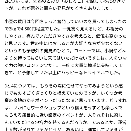
2については、先述のとおり「おしるこ」を試してみたわけで
すが、これが意外と面白い発見がたくさんありました。
小豆の費用は今回ちょっと奮発していいのを買ってしまったの
で2kgで4,500円程度でした。一見高く見えるけど、お裾分の
しやすさ、喜んでいただきやすさを考えると、価値も高かった
と思います。世の中にはおしるこが大好きな方が少なくない
というのも予想外の発見のひとつ。コーヒーでは、小鍋やどん
ぶりを持ってもらいに来てはいただけないですしね。人をつな
ぐ力の強いコンテンツだし、一度に大量に簡単に美味しくで
きて、と予想していた以上にハッピーなトライアルでした。
3と4については、もうその場に任せてやってみようという感
じでものすごくざっくりと構えていたのですが、いくつか考
察の余地のあるポイントだったなぁと思っています。どうすれ
ば、いかにもワークショップという構えをせずとも楽しんで
もらえる無目的に近い設定のイベントが、人それぞれに楽し
んでいただける包容力を持てるんだろうか、であるとか、運営
上人数が足りているかどうか、あるいは、運営している側が