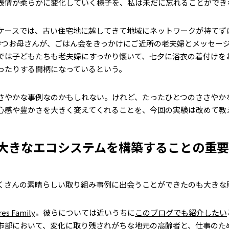
表情が柔らかに変化していく様子を、私は未だに忘れることができ
ケースでは、古い住宅地に越してきて地域にネットワークが持てず
持つお母さんが、ごはん会をきっかけにご近所の老夫婦とメッセー
では子どもたちも老夫婦にすっかり懐いて、七夕に浴衣の着付けを
ったりする間柄になっているという。
さやかな事例なのかもしれない。けれど、たったひとつのささやか
心感や豊かさを大きく変えてくれることを、今回の実験は改めて教
大きなエコシステムを構築することの重
くさんの素晴らしい取り組み事例に出会うことができたのも大きな
res Family
。彼らについては近いうちに
このブログでも紹介したい
市部において、変化に取り残されがちな地元の高齢者と、仕事のた