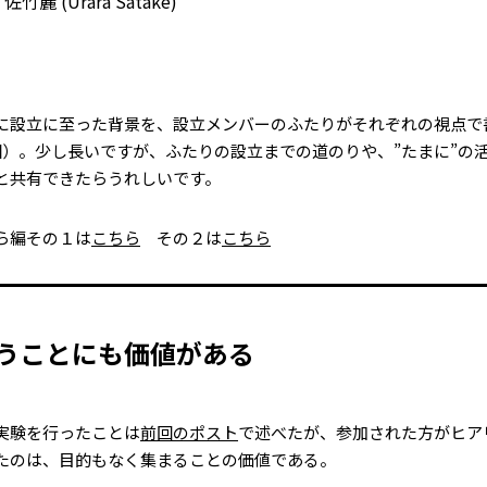
佐竹麗 (Urara Satake)
に設立に至った背景を、設立メンバーのふたりがそれぞれの視点で
回）。少し長いですが、ふたりの設立までの道のりや、”たまに”の
と共有できたらうれしいです。
ら編その１は
こちら
その２は
こちら
うことにも価値がある
実験を行ったことは
前回のポスト
で述べたが、参加された方がヒア
たのは、目的もなく集まることの価値である。