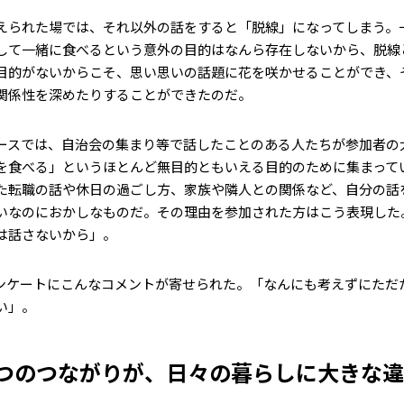
えられた場では、それ以外の話をすると「脱線」になってしまう。
して一緒に食べるという意外の目的はなんら存在しないから、脱線
目的がないからこそ、思い思いの話題に花を咲かせることができ、
関係性を深めたりすることができたのだ。
ースでは、自治会の集まり等で話したことのある人たちが参加者の
を食べる」というほとんど無目的ともいえる目的のために集まって
た転職の話や休日の過ごし方、家族や隣人との関係など、自分の話
いなのにおかしなものだ。その理由を参加された方はこう表現した
は話さないから」。
ンケートにこんなコメントが寄せられた。「なんにも考えずにただ
い」。
つのつながりが、日々の暮らしに大きな