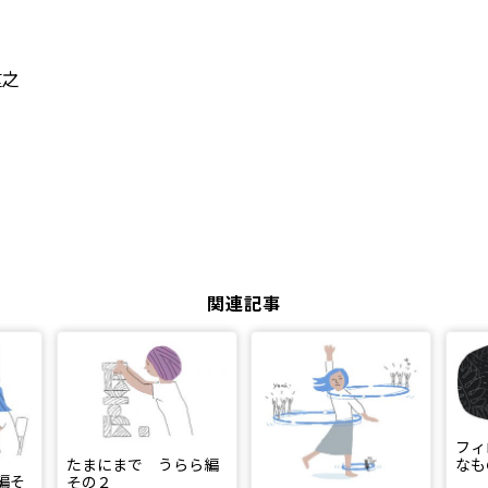
重之
関連記事
フィ
たまにまで うらら編
なも
編そ
その２