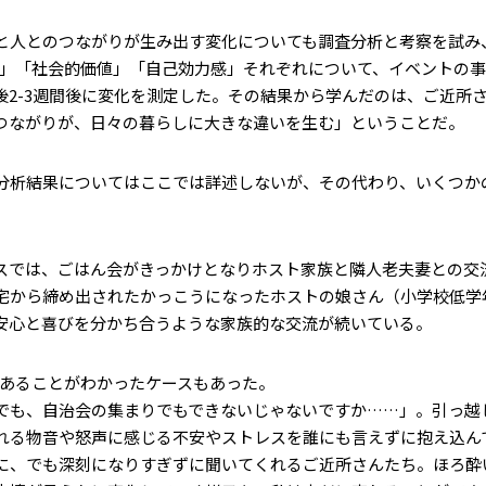
と人とのつながりが生み出す変化についても調査分析と考察を試み
情」「社会的価値」「自己効力感」それぞれについて、イベントの
後2-3週間後に変化を測定した。その結果から学んだのは、ご近所
つながりが、日々の暮らしに大きな違いを生む」ということだ。
分析結果についてはここでは詳述しないが、その代わり、いくつか
スでは、ごはん会がきっかけとなりホスト家族と隣人老夫妻との交
宅から締め出されたかっこうになったホストの娘さん（小学校低学
安心と喜びを分かち合うような家族的な交流が続いている。
があることがわかったケースもあった。
でも、自治会の集まりでもできないじゃないですか……」。引っ越
れる物音や怒声に感じる不安やストレスを誰にも言えずに抱え込ん
に、でも深刻になりすぎずに聞いてくれるご近所さんたち。ほろ酔