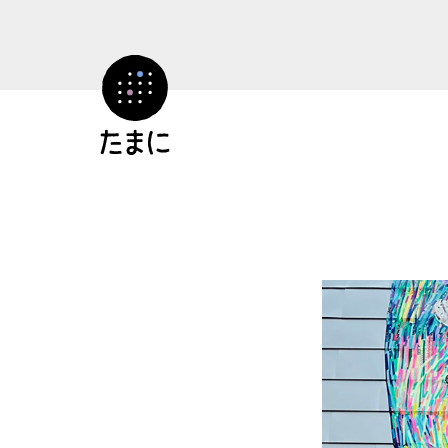
コ
ン
テ
ン
ツ
へ
ス
キ
ッ
プ