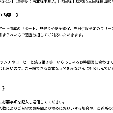
-11-1
（最寄駅：南北線本駒込/千代田線千駄木駅/三田線白山駅 
い内容
アート作成のサポート、見守りや安全確保、当日併設予定のフリー
集まられた方で適宜分担してご対応いただきます。
..ランチやコーヒーと焼き菓子等、いらっしゃるお時間帯に合わせ
ばと思います。ご一緒できる貴重な時間をみなさんにも楽しんでい
に必要事項を記入し送信してください。
人数によりご希望のお時間より短めにお願いする場合や、ご近所の