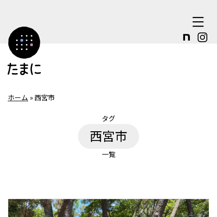
コ
ン
テ
ン
ツ
へ
ホーム
»
西宮市
ス
タグ
キ
西宮市
ッ
プ
一覧