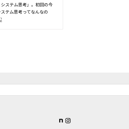
るシステム思考」。初回の今
システム思考ってなんなの
む
note
Instagram