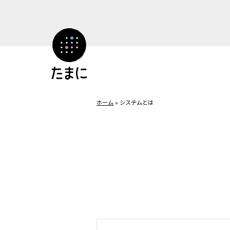
コ
ン
テ
ン
ツ
へ
ス
キ
ホーム
»
システムとは
ッ
プ