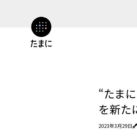
コ
ン
テ
ン
ツ
へ
ス
キ
ッ
プ
“たま
を新た
2023年3月29日