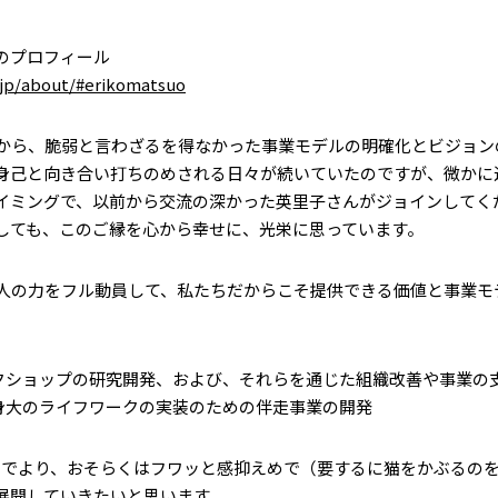
のプロフィール
r.jp/about/#erikomatsuo
頃から、脆弱と言わざるを得なかった事業モデルの明確化とビジョン
身己と向き合い打ちのめされる日々が続いていたのですが、微かに
イミングで、以前から交流の深かった英里子さんがジョインしてく
しても、このご縁を心から幸せに、光栄に思っています。
3人の力をフル動員して、私たちだからこそ提供できる価値と事業モ
ークショップの研究開発、および、それらを通じた組織改善や事業の
等身大のライフワークの実装のための伴走事業の開発
までより、おそらくはフワッと感抑えめで（要するに猫をかぶるの
展開していきたいと思います。