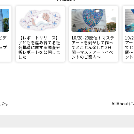
どデ
【レポートリリース】
10/28-29開催！マステ
10
子どもを産み育てる社
アートを剥がして作っ
アー
ップ
会構造に関する調査分
てとことん楽しむ2日
てと
析レポートを公開しま
間〜マステアートイベ
間〜
した
ントのご案内〜
ント
した。
AllAbo