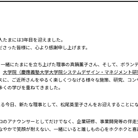
人たまには3年目を迎えました。
ださった皆様に、心より感謝申し上げます。
、一緒にたまにを立ち上げた理事の真鍋薫子さん、そして、ボラン
、
大学院（慶應義塾大学大学院システムデザイン・マネジメント研
スに、ご近所さんをゆるく楽しくつなげる様々な施策、研究、コン
多くの学びを重ねてきました。
える今日、新たな理事として、松尾英里子さんをお迎えすることに
ロのアナウンサーとしてだけでなく、企業研修、事業開発等の伴走
なやかで笑顔が耐えない、一緒にいると誰しもの心をホクホクと喜