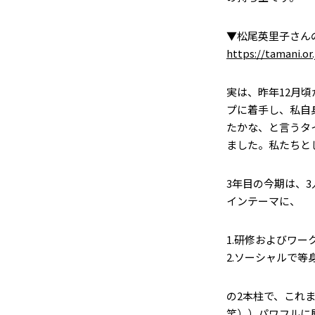
▼松尾英里子さん
https://tamani.o
実は、昨年12月
プに着手し、私自
たかな、と言うタ
ました。私たちと
3年目の今期は、
インテーマに、
1.研修およびワ
2.ソーシャルで
の2本柱で、これ
笑））パワフルに