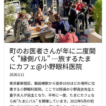
町のお医者さんが年に二度開
く "縁側バル" ─旅するたま
にカフェ@小野眼科医院
2026.3.11
東京都新宿区、飯田橋駅から徒歩10分ほどの場所に位
置する小野眼科医院。ここでは院長の小野眞史先生と
量子夫人が店主となり、半年に一度、たまにカフェな
らぬ”たまにバル” を開催しています。2022年5月の初