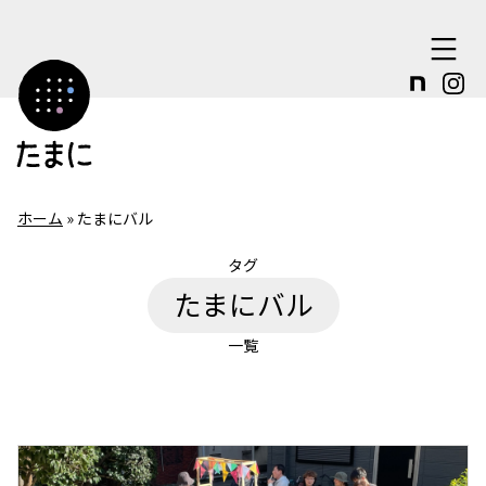
コ
ン
テ
ン
ツ
へ
ホーム
»
たまにバル
ス
タグ
キ
たまにバル
ッ
プ
一覧