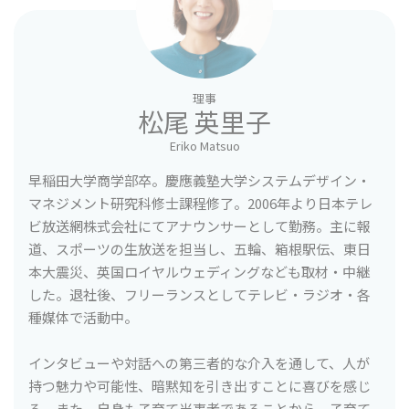
ュニティをつくることができるか？」をテーマに、ファ
米国PMI認定プロジェクトマネジメントプロフェッショ
シリテーターやグラフィックレコーダーとして活動中
ナル
（屋号：リトルフルーツ）。NPO法人bondplace理事、
EAP（Employee Assistance Program）コンサルタント
慶應義塾大学大学院システムデザイン・マネジメント研
究科（SDM）特任助教。
理事
松尾 英里子
趣味はフラメンコを踊ること、歌舞伎や宝塚を始めとし
Eriko Matsuo
たお芝居を観ること、旅行先で冒険すること、着物と茶
早稲田大学商学部卒。慶應義塾大学システムデザイン・
道とお昼寝。
マネジメント研究科修士課程修了。2006年より日本テレ
ビ放送網株式会社にてアナウンサーとして勤務。主に報
研究実績： 修士論文「コミュニティの活性度を可視化し
道、スポーツの生放送を担当し、五輪、箱根駅伝、東日
向上させるための手法の提案」(2019)（優秀賞）
本大震災、英国ロイヤルウェディングなども取材・中継
した。退社後、フリーランスとしてテレビ・ラジオ・各
学術論文掲載： 論文題目: Proposal of a Method to
種媒体で活動中。
Evaluate and Promote a Degree of Community
Activation
インタビューや対話への第三者的な介入を通して、人が
掲載論文誌: Review of Integrative Business and
持つ魅力や可能性、暗黙知を引き出すことに喜びを感じ
Economics Research, Vol. 8(s3), 1-19.
る。また、自身も子育て当事者であることから、子育て