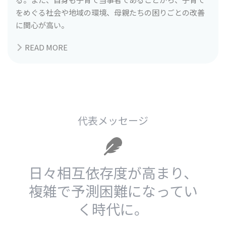
著者: Kaoruko Manabe, Nobuyuki Kobayashi,
をめぐる社会や地域の環境、母親たちの困りごとの改善
SeikoShirasaka, Makoto Ioki
に関心が高い。
資格： 米国PMI認定プロジェクトマネジメントプロフェ
READ MORE
ッショナル
NPO法人ミラツク非常勤研究員。音楽、旅行、香りを楽
しむことが好き。（アロマテラピー検定１級）
研究実績：修士論文「つながりを形成するきっかけとし
ての自己開示と類似性の認知促進ツールの提案」
代表メッセージ
（2022）。同題目にて、日本創造学会にて提案構築過程
を発表。
日々相互依存度が高まり、
複雑で予測困難になってい
く時代に。