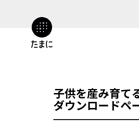
コ
ン
テ
ン
ツ
へ
ス
キ
ッ
プ
子供を産み育て
ダウンロードペ