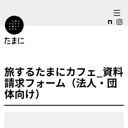
コ
ン
テ
ン
ツ
へ
ス
旅するたまにカフェ_資料
キ
請求フォーム（法人・団
ッ
体向け）
プ